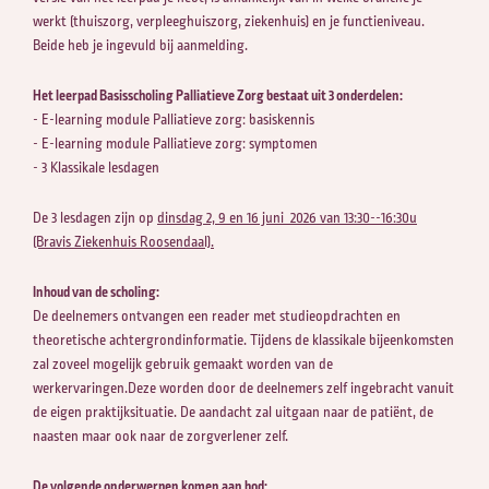
werkt (thuiszorg, verpleeghuiszorg, ziekenhuis) en je functieniveau.
Beide heb je ingevuld bij aanmelding.
Het leerpad Basisscholing Palliatieve Zorg bestaat uit 3 onderdelen:
- E-learning module Palliatieve zorg: basiskennis
- E-learning module Palliatieve zorg: symptomen
- 3 Klassikale lesdagen
De 3 lesdagen zijn op
dinsdag 2, 9 en 16 juni 2026 van 13:30--16:30u
(Bravis Ziekenhuis Roosendaal).
Inhoud van de scholing:
De deelnemers ontvangen een reader met studieopdrachten en
theoretische achtergrondinformatie. Tijdens de klassikale bijeenkomsten
zal zoveel mogelijk gebruik gemaakt worden van de
werkervaringen.Deze worden door de deelnemers zelf ingebracht vanuit
de eigen praktijksituatie. De aandacht zal uitgaan naar de patiënt, de
naasten maar ook naar de zorgverlener zelf.
De volgende onderwerpen komen aan bod: