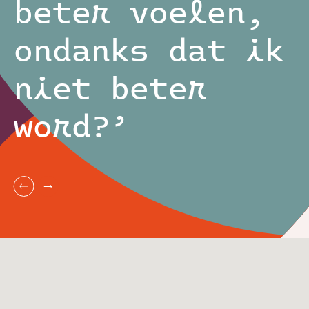
beter voelen,
ondanks dat ik
niet beter
word?’
Zoeken naar