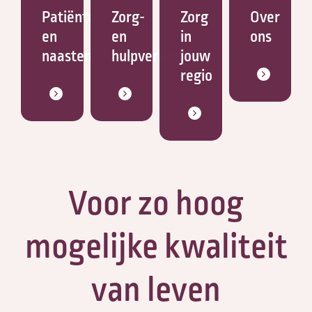
Patiënten
Zorg-
Zorg
Over
en
en
in
ons
naasten
hulpverleners
jouw
regio
Voor zo hoog
mogelijke kwaliteit
van leven