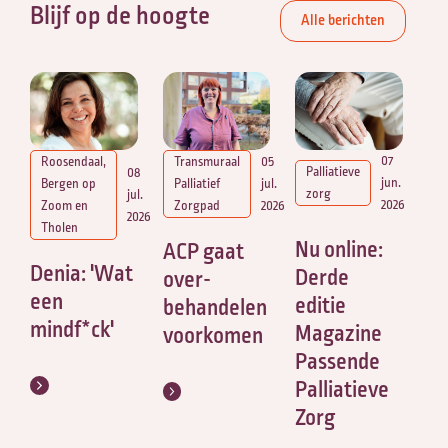
Blijf op de hoogte
Alle berichten
07
Roosendaal,
Transmuraal
05
Palliatieve
08
jun.
Bergen op
Palliatief
jul.
zorg
jul.
2026
Zoom en
Zorgpad
2026
2026
Tholen
Nu online:
ACP gaat
Denia: 'Wat
Derde
over-
een
editie
behandelen
mindf*ck'
Magazine
voorkomen
Passende
Palliatieve
Zorg