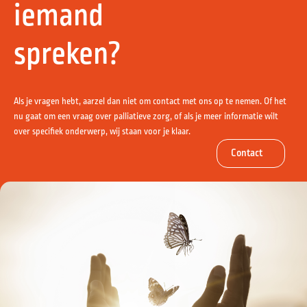
iemand
spreken?
Als je vragen hebt, aarzel dan niet om contact met ons op te nemen. Of het
nu gaat om een vraag over palliatieve zorg, of als je meer informatie wilt
over specifiek onderwerp, wij staan voor je klaar.
Contact