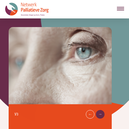
1
/
3