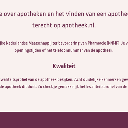
Nazorg
 over apotheken en het vinden van een apothee
Vrijwilligers Palliatieve
terecht op apotheek.nl.
Terminale Zorg
jke Nederlandse Maatschappij ter bevordering van Pharmacie (KNMP). Je v
Vormen van levenseinde
openingstijden of het telefoonnummer van de apotheek.
Hospice zorg
Kwaliteit
Mijn zorgpad
kwaliteitsprofiel van de apotheek bekijken. Acht duidelijke kenmerken ge
de apotheek dit doet. Zo check je gemakkelijk het kwaliteitsprofiel van de
Kinder palliatieve zorg