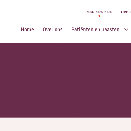
ZORG IN UW REGIO
CONSU
Home
Over ons
Patiënten en naasten
Centrum voor
Levensvragen
Zingeving en
levensvragen
Aanmelden u of uw
naasten
Zorg in uw regio