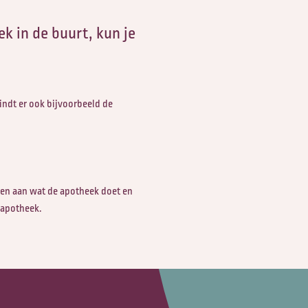
Interculturele
thuissituatie
k in de buurt, kun je
Zorg |
Educatiepakket
Wensenboekje
(Engels)
In-company
indt er ook bijvoorbeeld de
trainingen
Oog voor
Naasten en
Aanmelden
Nabestaanden
patiënt
ven aan wat de apotheek doet en
Zorg in uw regio
 apotheek.
Werkgroep
Paramedici
Palliatieve Kit