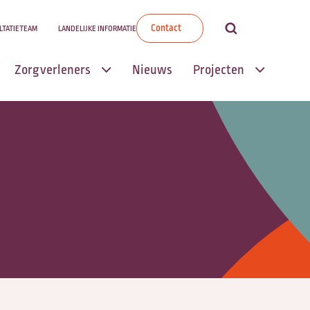
Contact
LTATIETEAM
LANDELIJKE INFORMATIE
Zorgverleners
Nieuws
Projecten
Transmuraal
Transmuraal
Palliatief Zorgpad
Palliatief
Zorgpad
Informele
palliatieve zorg
Wensenboekje
Scholingen
Mijn Zorgpad |
Wegwijzer
Palliatieve
Palliatieve Zorg
Thuiszorg (PaTz)
Zingeving in de