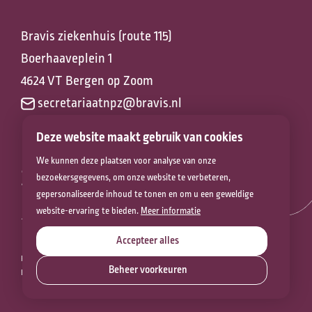
Bravis ziekenhuis (route 115)
Boerhaaveplein 1
4624 VT Bergen op Zoom
secretariaatnpz@bravis.nl
Deze website maakt gebruik van cookies
We kunnen deze plaatsen voor analyse van onze
Zorg voor het
bezoekersgegevens, om onze website te verbeteren,
gepersonaliseerde inhoud te tonen en om u een geweldige
leven
website-ervaring te bieden.
Meer informatie
Accepteer alles
PRIVACYVERKLARING
COOKIEVERKLARING
DISCLAIMER
Beheer voorkeuren
BEVEILIGINGSKWETSBAARHEID MELDEN
COOKIES
Contact
© 2026 NETWERK PALLIATIEVE ZORG