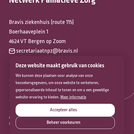
Netwerk Palliatieve Zorg
Bravis ziekenhuis (route 115)
Boerhaaveplein 1
4624 VT Bergen op Zoom
secretariaatnpz@bravis.nl
Deze website maakt gebruik van cookies
We kunnen deze plaatsen voor analyse van onze
Zorg voor het
bezoekersgegevens, om onze website te verbeteren,
gepersonaliseerde inhoud te tonen en om u een geweldige
leven
website-ervaring te bieden.
Meer informatie
Accepteer alles
PRIVACYVERKLARING
COOKIEVERKLARING
DISCLAIMER
Beheer voorkeuren
BEVEILIGINGSKWETSBAARHEID MELDEN
COOKIES
Contact
© 2026 NETWERK PALLIATIEVE ZORG