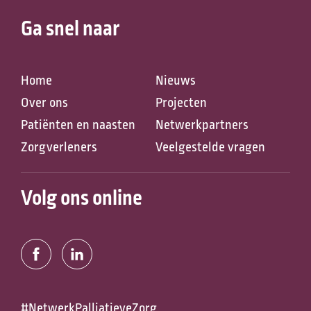
Ga snel naar
Home
Nieuws
Over ons
Projecten
Patiënten en naasten
Netwerkpartners
Zoeken naar
Zorgverleners
Veelgestelde vragen
Volg ons online
Anderen zochten ook
#NetwerkPalliatieveZorg