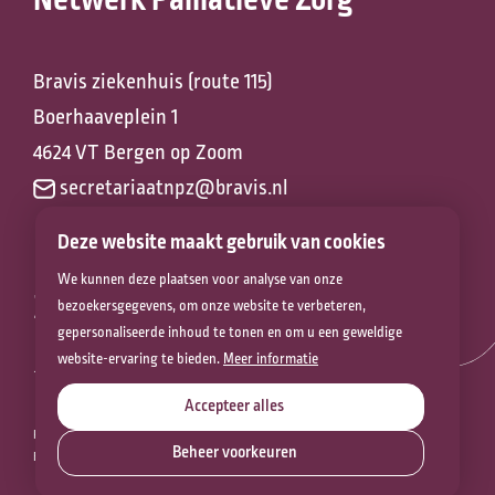
Netwerk Palliatieve Zorg
Bravis ziekenhuis (route 115)
Boerhaaveplein 1
4624 VT Bergen op Zoom
secretariaatnpz@bravis.nl
Deze website maakt gebruik van cookies
We kunnen deze plaatsen voor analyse van onze
Zorg voor het
bezoekersgegevens, om onze website te verbeteren,
gepersonaliseerde inhoud te tonen en om u een geweldige
leven
website-ervaring te bieden.
Meer informatie
Accepteer alles
PRIVACYVERKLARING
COOKIEVERKLARING
DISCLAIMER
Beheer voorkeuren
BEVEILIGINGSKWETSBAARHEID MELDEN
COOKIES
Contact
© 2026 NETWERK PALLIATIEVE ZORG