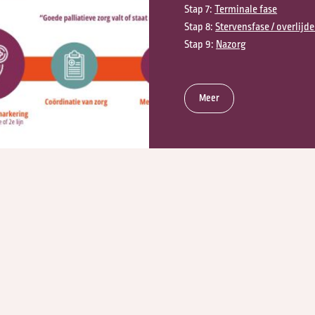
Stap 7:
Terminale fase
Stap 8:
Stervensfase / overlijd
Stap 9:
Nazorg
Meer