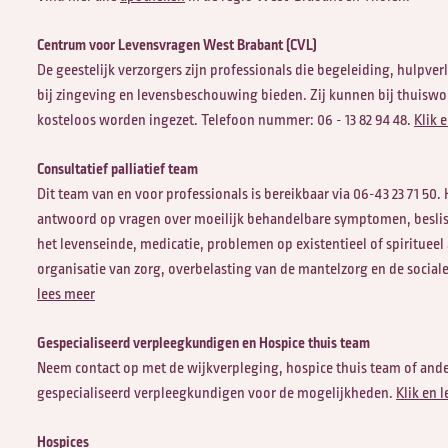
Centrum voor Levensvragen West Brabant (CVL)
De geestelijk verzorgers zijn professionals die begeleiding, hulpver
bij zingeving en levensbeschouwing bieden. Zij kunnen bij thuis
kosteloos worden ingezet. Telefoon nummer: 06 - 13 82 94 48.
Klik 
Consultatief palliatief team
Dit team van en voor professionals is bereikbaar via 06-43 23 71 50.
antwoord op vragen over moeilijk behandelbare symptomen, besl
het levenseinde, medicatie, problemen op existentieel of spiritueel
organisatie van zorg, overbelasting van de mantelzorg en de sociale
lees meer
Gespecialiseerd verpleegkundigen en Hospice thuis team
Neem contact op met de wijkverpleging, hospice thuis team of and
gespecialiseerd verpleegkundigen voor de mogelijkheden.
Klik en 
Hospices