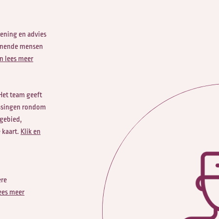
lening en advies
wonende mensen
en lees meer
 Het team geeft
issingen rondom
 gebied,
 kaart.
Klik en
ere
lees meer