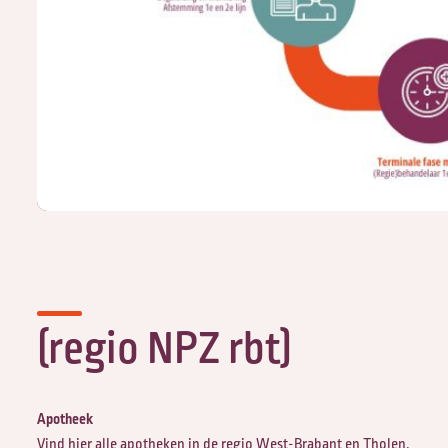
(regio NPZ rbt)
Apotheek
Vind hier alle
apotheken
in de regio West-Brabant en Tholen.