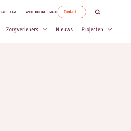
Contact
LTATIETEAM
LANDELIJKE INFORMATIE
Zorgverleners
Nieuws
Projecten
Transmuraal
Transmuraal
Palliatief Zorgpad
Palliatief
Zorgpad
Informele
palliatieve zorg
Wensenboekje
Scholingen
Mijn Zorgpad |
Wegwijzer
Palliatieve
Palliatieve Zorg
Thuiszorg (PaTz)
Zingeving in de