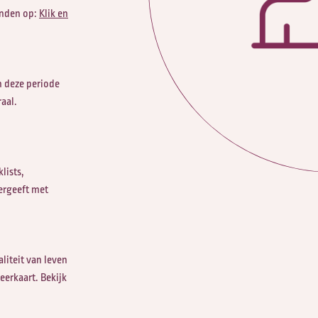
vinden op:
Klik en
en deze periode
aal.
lists,
ergeeft met
liteit van leven
eerkaart. Bekijk