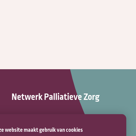
Netwerk Palliatieve Zorg
Bravis ziekenhuis (route 115)
Boerhaaveplein 1
e website maakt gebruik van cookies