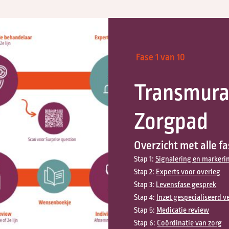
Nazorg
Vrijwilligers Palliatieve
Terminale Zorg
Fase
1
van
10
Vormen van levenseinde
Transmuraa
Hospice zorg
Zorgpad
Mijn zorgpad
Overzicht met alle f
Kinder palliatieve zorg
Stap 1:
Signalering en marker
Stap 2:
Experts voor overleg
Stap 3:
Levensfase gesprek
Stap 4:
Inzet gespecialiseerd 
Stap 5:
Medicatie review
Stap 6:
Coördinatie van zorg