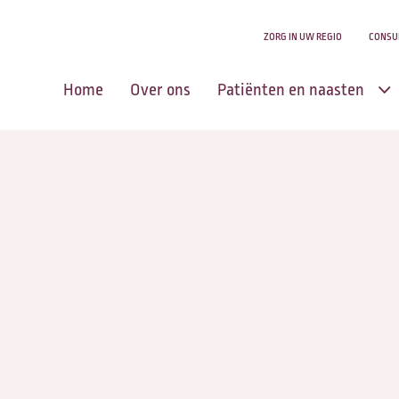
ZORG IN UW REGIO
CONSU
Home
Over ons
Patiënten en naasten
Centrum voor
Levensvragen
Zingeving en
levensvragen
Aanmelden u of uw
naasten
Zorg in uw regio